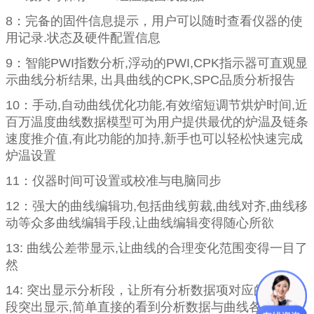
8
：完备的固件信息提示，用户可以随时查看仪器的使
用记录
.
状态及硬件配置信息
9
：智能
PWI
指数分析
,
浮动的
PWI,CPK
指示器可直观显
示曲线分析结果, 出具曲线的
CPK,SPC
品质分析报告
10
：手动
,
自动曲线优化功能
,
有效缩短调节烘炉时间
,
近
百万温度曲线数据模型可为用户提供最优的炉温及链条
速度推介值
,
有此功能的加持
,
新手也可以轻松快速完成
炉温设置
11
：仪器时间可设置或校准与电脑同步
12
：强大的曲线编辑功
,
包括曲线剪裁
,
曲线对齐
,
曲线移
动等众多曲线编辑手段
,
让曲线编辑变得随心所欲
13:
曲线公差带显示
,
让曲线的合理变化范围变得一目了
然
14:
突出显示分析段，让所有分析数据项对应的曲线区
段突出显示
,
简单直接的看到分析数据与曲线各个区段