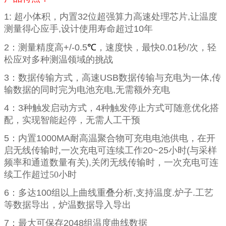
1:
超小体积，内置
32
位超强算力高速处理芯片
,
让温度
测量得心应手
,
设计使用寿命超过
10
年
2
：测量精度高
+/-0.5
℃
，速度快，最快
0.01
秒
/
次，轻
松应对多种测温领域的挑战
3
：数据传输方式，高速
USB
数据传输与充电为一体
,
传
输数据的同时完为电池充电
,
无需额外充电
4
：
3
种触发启动方式，
4
种触发停止方式可随意优化搭
配，实现智能起停，无需人工干预
5
：内置
1000MA
耐高温聚合物可充电电池供电，在开
启无线传输时,一次充电可连续工作
20~25
小时
(
与采样
频率和通道数量有关
),
关闭无线传输时，一次充电可连
续工作超过50小时
6
：多达
100
组以上曲线重叠分析
,
支持温度
.
炉子
.
工艺
等数据导出，炉温数据导入导出
7
：最大可保存
2048
组温度曲线数据