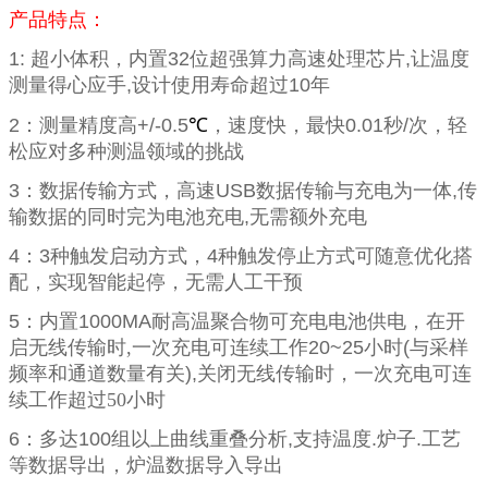
产品特点：
1:
超小体积，内置
32
位超强算力高速处理芯片
,
让温度
测量得心应手
,
设计使用寿命超过
10
年
2
：测量精度高
+/-0.5
℃
，速度快，最快
0.01
秒
/
次，轻
松应对多种测温领域的挑战
3
：数据传输方式，高速
USB
数据传输与充电为一体
,
传
输数据的同时完为电池充电
,
无需额外充电
4
：
3
种触发启动方式，
4
种触发停止方式可随意优化搭
配，实现智能起停，无需人工干预
5
：内置
1000MA
耐高温聚合物可充电电池供电，在开
启无线传输时,一次充电可连续工作
20~25
小时
(
与采样
频率和通道数量有关
),
关闭无线传输时，一次充电可连
续工作超过50小时
6
：多达
100
组以上曲线重叠分析
,
支持温度
.
炉子
.
工艺
等数据导出，炉温数据导入导出