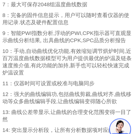
7
：最大可保存
2048
组温度曲线数据
8
：完备的固件信息提示，用户可以随时查看仪器的使
用记录
.
状态及硬件配置信息
9
：智能
PWI
指数分析
,
浮动的
PWI,CPK
指示器可直观显
示曲线分析结果, 出具曲线的
CPK,SPC
品质分析报告
10
：手动
,
自动曲线优化功能
,
有效缩短调节烘炉时间
,
近
百万温度曲线数据模型可为用户提供最优的炉温及链条
速度推介值
,
有此功能的加持
,
新手也可以轻松快速完成
炉温设置
11
：仪器时间可设置或校准与电脑同步
12
：强大的曲线编辑功
,
包括曲线剪裁
,
曲线对齐
,
曲线移
动等众多曲线编辑手段
,
让曲线编辑变得随心所欲
13:
曲线公差带显示
,
让曲线的合理变化范围变得一目了
然
14:
突出显示分析段，让所有分析数据项对应的曲线区