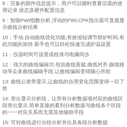
8
：完备的固件信息提示，用户可以随时查看仪器的使
用记录
.
状态及硬件配置信息
9
：智能
PWI
指数分析
,
浮动的
PWI,CPK
指示器可直观显
示曲线分析结果
10
：手动
,
自动曲线优化功能
,
有效缩短调节烘炉时间
,
有
此功能的加持
,
新手也可以轻松快速完成炉温设置
11
：仪器时间可设置或校准与电脑同步
12
：强大的曲线编辑功
,
包括曲线剪裁
,
曲线对齐
,
曲线移
动等众多曲线编辑手段
,
让曲线编辑变得随心所欲
13:
曲线公差带显示
,
让曲线的合理变化范围变得一目了
然
14:
突出显示分析段，让所有分析数据项对应的曲线区
段突出显示
,
简单直接的看到分析数据与曲线各个区段
的一一对应关系而无需其他辅助手段
15:
可对曲线进行分段分析并出具各段分析数据