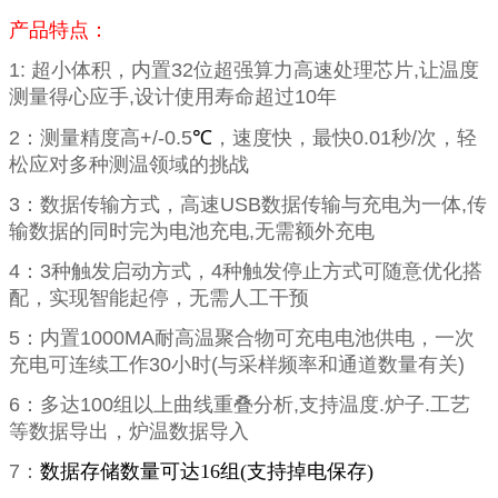
产品特点：
1:
超小体积，内置
32
位超强算力高速处理芯片
,
让温度
测量得心应手
,
设计使用寿命超过
10
年
2
：测量精度高
+/-0.5
℃
，速度快，最快
0.01
秒
/
次，轻
松应对多种测温领域的挑战
3
：数据传输方式，高速
USB
数据传输与充电为一体
,
传
输数据的同时完为电池充电
,
无需额外充电
4
：
3
种触发启动方式，
4
种触发停止方式可随意优化搭
配，实现智能起停，无需人工干预
5
：内置
1000MA
耐高温聚合物可充电电池供电，一次
充电可连续工作
30
小时
(
与采样频率和通道数量有关
)
6
：多达
100
组以上曲线重叠分析
,
支持温度
.
炉子
.
工艺
等数据导出，炉温数据导入
7
：
数据存储数量可达16组(支持掉电保存)