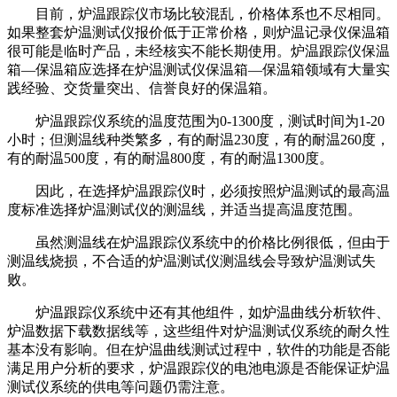
目前，炉温跟踪仪市场比较混乱，价格体系也不尽相同。
如果整套炉温测试仪报价低于正常价格，则炉温记录仪保温箱
很可能是临时产品，未经核实不能长期使用。炉温跟踪仪保温
箱—保温箱应选择在炉温测试仪保温箱—保温箱领域有大量实
践经验、交货量突出、信誉良好的保温箱。
炉温跟踪仪系统的温度范围为0-1300度，测试时间为1-20
小时；但测温线种类繁多，有的耐温230度，有的耐温260度，
有的耐温500度，有的耐温800度，有的耐温1300度。
因此，在选择炉温跟踪仪时，必须按照炉温测试的最高温
度标准选择炉温测试仪的测温线，并适当提高温度范围。
虽然测温线在炉温跟踪仪系统中的价格比例很低，但由于
测温线烧损，不合适的炉温测试仪测温线会导致炉温测试失
败。
炉温跟踪仪系统中还有其他组件，如炉温曲线分析软件、
炉温数据下载数据线等，这些组件对炉温测试仪系统的耐久性
基本没有影响。但在炉温曲线测试过程中，软件的功能是否能
满足用户分析的要求，炉温跟踪仪的电池电源是否能保证炉温
测试仪系统的供电等问题仍需注意。